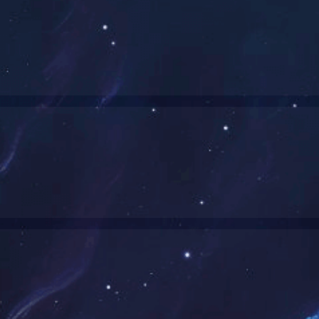
五偏心旋转阀
高性能球阀