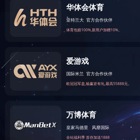
球型全焊接球阀(Q367H)
高温