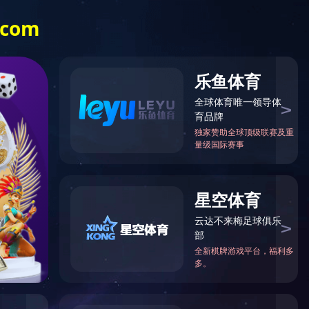
例
媒体中心
人力资源
社会责任
EN
电话